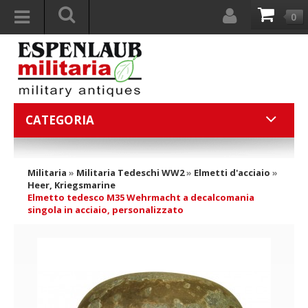
0
CATEGORIA
Militaria
»
Militaria Tedeschi WW2
»
Elmetti d'acciaio
»
Heer, Kriegsmarine
Elmetto tedesco M35 Wehrmacht a decalcomania
singola in acciaio, personalizzato