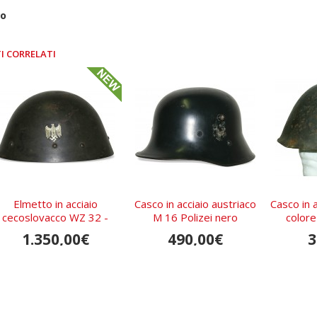
ro
I CORRELATI
Elmetto in acciaio
Casco in acciaio austriaco
Casco in a
cecoslovacco WZ 32 -
M 16 Polizei nero
colore
Wehrmacht
1.350,00€
490,00€
3