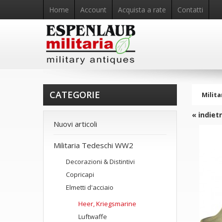
Home
Account
Acquista a rate
Contatti
CATEGORIE
Milita
« indiet
Nuovi articoli
Militaria Tedeschi WW2
Decorazioni & Distintivi
Copricapi
Elmetti d'acciaio
Heer, Kriegsmarine
Luftwaffe