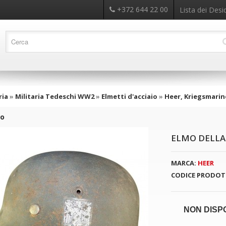
+372 644 22 00
Lista dei Desid
ria
»
Militaria Tedeschi WW2
»
Elmetti d'acciaio
»
Heer, Kriegsmarin
ro
ELMO DELLA
MARCA:
HEER
CODICE PRODOT
NON DISP