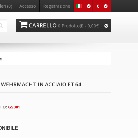
€
eri (0)
Accesso
Registrazione
CARRELLO
0 Prodotto(i) - 0,00€
e
 WEHRMACHT IN ACCIAIO ET 64
TO:
GS301
ONIBILE