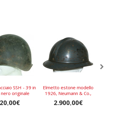
cciaio SSH - 39 in
Elmetto estone modello
Decalcomania 
 nero originale
1926, Neumann & Co.,
Wehrmacht Casco 
Tallinn
ET66
20,00€
2.900,00€
1.390,