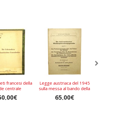
eti francesi della
Legge austriaca del 1945
Leitfaden fü
de centrale
sulla messa al bando della
Dienstunterrich
NSDAP
Kriegsmarine, He
50,00€
65,00€
50,00
Maschinena