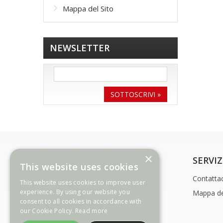
Mappa del Sito
NEWSLETTER
SOTTOSCRIVI »
×
INFORMAZIONE
SERVIZ
This website uses cookies
Modalità di pagamento
Contattac
This website uses cookies to improve user
experience. By using our website you
Consegna
Mappa de
consent to all cookies in accordance with
Condizioni d'uso
our Cookie Policy.
Read more
Confidenzialità