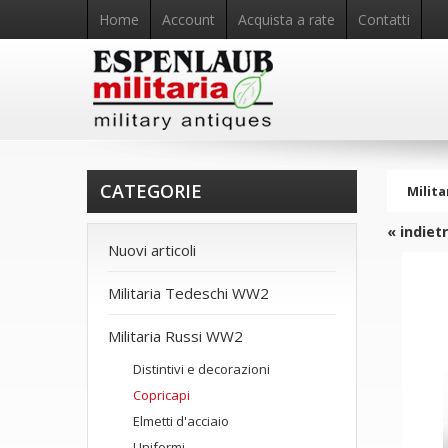
Home
Account
Acquista a rate
Contatti
CATEGORIE
Milita
« indiet
Nuovi articoli
Militaria Tedeschi WW2
Militaria Russi WW2
Distintivi e decorazioni
Copricapi
Elmetti d'acciaio
Uniformi