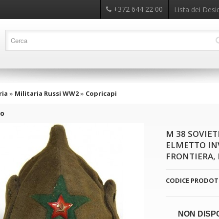
+372 644 22 00
Lista dei Desid
ria
»
Militaria Russi WW2
»
Copricapi
ro
M 38 SOVIE
ELMETTO IN
FRONTIERA,
CODICE PRODOT
NON DISP