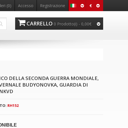
€
eri (0)
Accesso
Registrazione
CARRELLO
0 Prodotto(i) - 0,00€
TICO DELLA SECONDA GUERRA MONDIALE,
VERNALE BUDYONOVKA, GUARDIA DI
 NKVD
TO:
RH152
ONIBILE