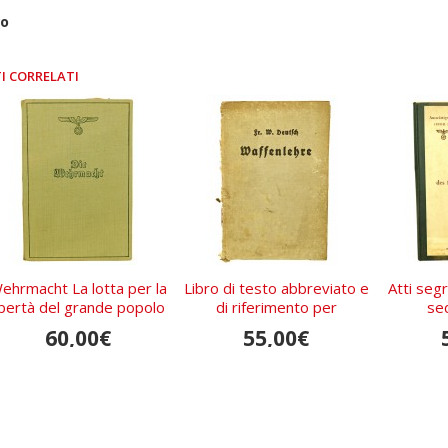
ro
I CORRELATI
ehrmacht La lotta per la
Libro di testo abbreviato e
Atti segr
ibertà del grande popolo
di riferimento per
se
tedesco
l'armamento moderno
60,00€
55,00€
della Wehrmacht