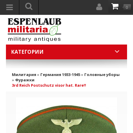
0
КАТЕГОРИИ
Милитария
»
Германия 1933-1945
»
Головные уборы
»
Фуражки
3rd Reich Postschutz visor hat. Rare!!