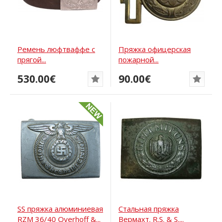
Ремень люфтваффе с
Пряжка офицерская
прягой...
пожарной...
530.00€
90.00€
SS пряжка алюминиевая
Стальная пряжка
RZM 36/40 Overhoff &...
Вермахт. R.S. & S....