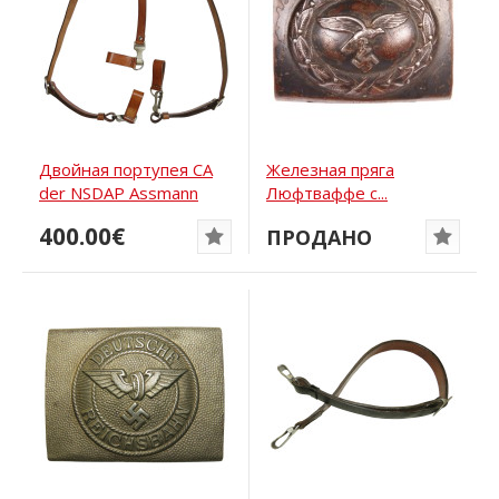
Двойная портупея СА
Железная пряга
der NSDAP Assmann
Люфтваффе с...
RZM...
400.00€
ПРОДАНО