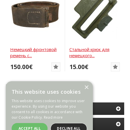
Немецкий фронтовой
Стальной крюк для
ремень с...
немецкого...
150.00€
15.00€
×
Показано с 1 по 32 из 32 (всего 1 страниц)
This website uses cookies
This website uses cookies to improve user
experience. By using our website you
КАТЕГОРИИ
consent to all cookies in accordance with
our Cookie Policy.
Read more
ИНФОРМАЦИЯ
ACCEPT ALL
DECLINE ALL