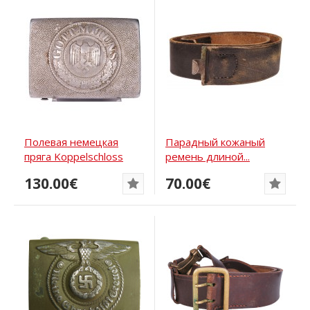
Полевая немецкая
Парадный кожаный
пряга Koppelschloss
ремень длиной...
130.00€
70.00€