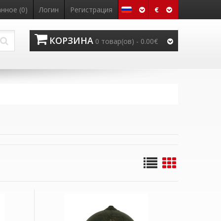
€
нное (0)
Логин
Регистрация
КОРЗИНА
0 товар(ов) - 0.00€