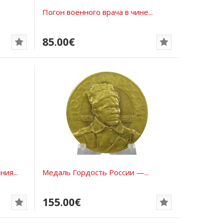
Погон военного врача в чине...
85.00€
ия...
Медаль Гордость России —...
155.00€