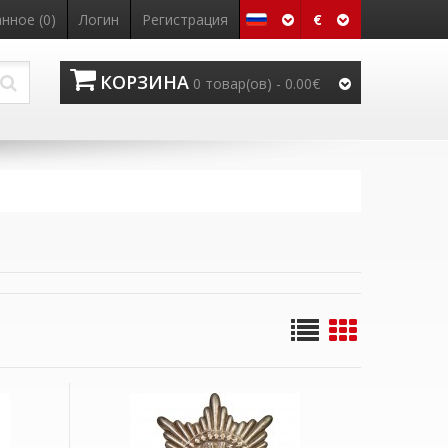
€
нное (0)
Логин
Регистрация
КОРЗИНА
0 товар(ов) - 0.00€