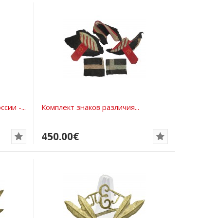
сии -...
Комплект знаков различия...
450.00€