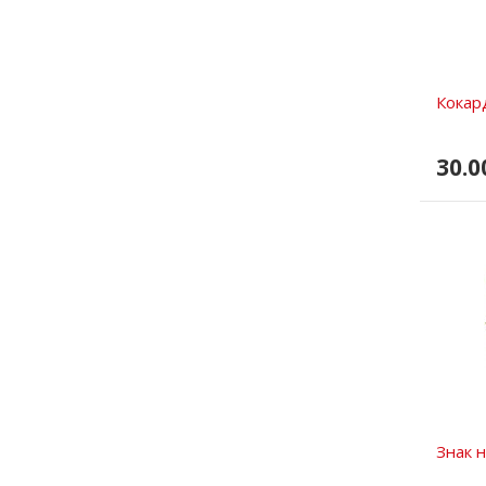
Кокард
30.0
Знак н