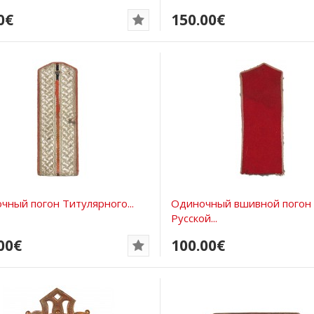
0€
150.00€
чный погон Титулярного...
Одиночный вшивной погон
Русской...
00€
100.00€