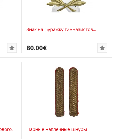
Знак на фуражку гимназистов...
80.00€
ого...
Парные наплечные шнуры