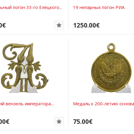
ный погон 33-го Елецкого...
19 непарных погон РИА
0€
1250.00€
ий вензель императора...
Медаль к 200-летию основан
00€
75.00€