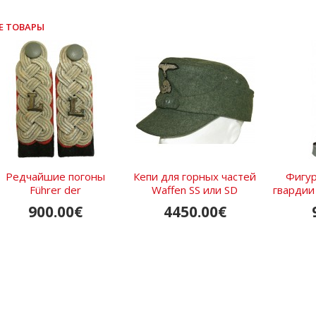
Е ТОВАРЫ
Редчайшие погоны
Кепи для горных частей
Фигур
Führer der
Waffen SS или SD
гвардии
Kraftfahrtechnische
900.00€
4450.00€
ehranstalt der Waffen-SS