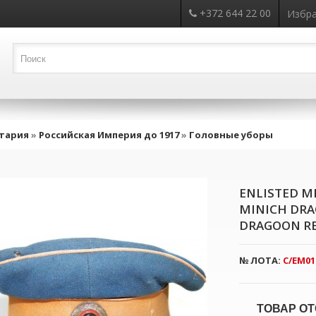
+372 644 22 00
Избра
тария
»
Российская Империя до 1917
»
Головные уборы
ENLISTED M
MINICH DRA
DRAGOON R
№ ЛОТА:
C/EM01
ТОВАР ОТ