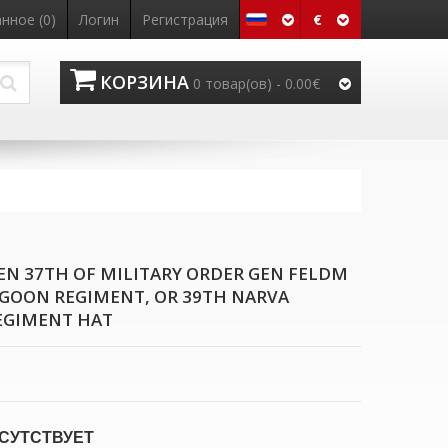
€
нное (0)
Логин
Регистрация
КОРЗИНА
0 товар(ов) - 0.00€
EN 37TH OF MILITARY ORDER GEN FELDM
GOON REGIMENT, OR 39TH NARVA
EGIMENT HAT
СУТСТВУЕТ