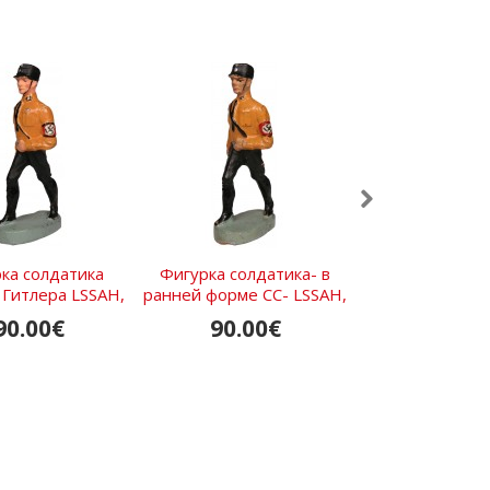
ка солдатика
Фигурка солдатика- в
Одиночный в
 Гитлера LSSAH,
ранней форме СС- LSSAH,
погон Рус
Elastolin
Лейбштандарт А...
Императорско
90.00€
90.00€
100.0