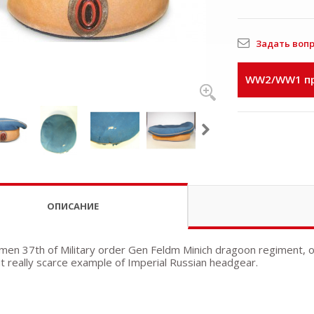
Задать воп
WW2/WW1 пр
ОПИСАНИЕ
 men 37th of Military order Gen Feldm Minich dragoon regiment,
ut really scarce example of Imperial Russian headgear.