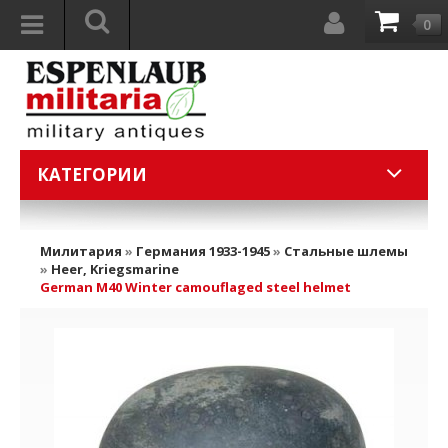
0
КАТЕГОРИИ
Милитария
»
Германия 1933-1945
»
Стальные шлемы
»
Heer, Kriegsmarine
German M40 Winter camouflaged steel helmet