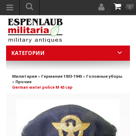
0
КАТЕГОРИИ
Милитария
»
Германия 1933-1945
»
Головные уборы
»
Прочие
German water police M 43 cap