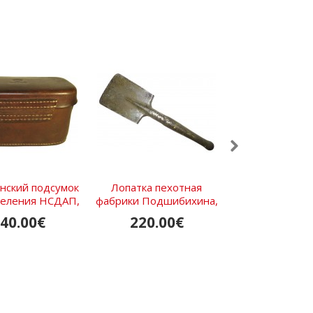
нский подсумок
Лопатка пехотная
Чехол под 
еления НСДАП,
фабрики Подшибихина,
сапёрную ло
1934.
1915 г.
образец 194
40.00€
220.00€
60.00