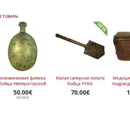
Е ТОВАРЫ
Алюминиевая фляжка
Малая саперная лопата
Медици
бойца Императорской
бойца РККА.
подразд
Армии, Россия, 1905...
50.00€
70.00€
1
80.00€