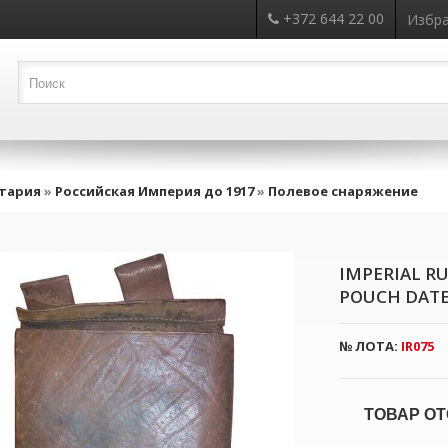
+372 644 22 00
Избра
тария
»
Российская Империя до 1917
»
Полевое снаряжение
IMPERIAL R
POUCH DATE
№ ЛОТА:
IR075
ТОВАР ОТ