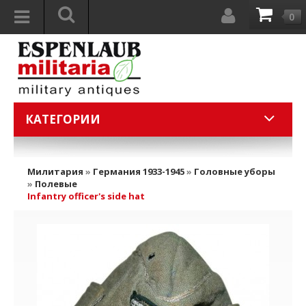
0
КАТЕГОРИИ
Милитария
»
Германия 1933-1945
»
Головные уборы
»
Полевые
Infantry officer's side hat