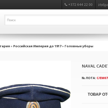
+372 644 22 00
Избра
тария
»
Российская Империя до 1917
»
Головные уборы
NAVAL CADE
№ ЛОТА:
C/EM07
ТОВАР ОТ