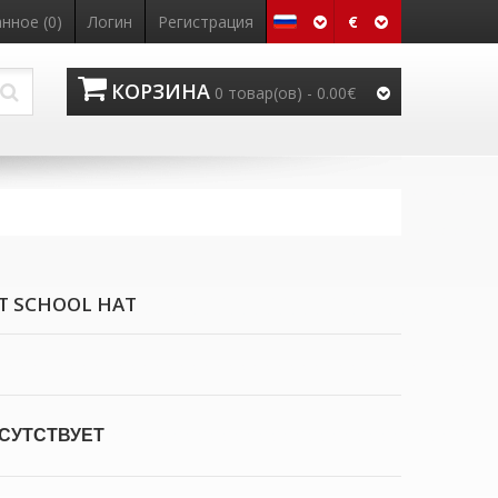
€
нное (0)
Логин
Регистрация
КОРЗИНА
0 товар(ов) - 0.00€
T SCHOOL HAT
СУТСТВУЕТ