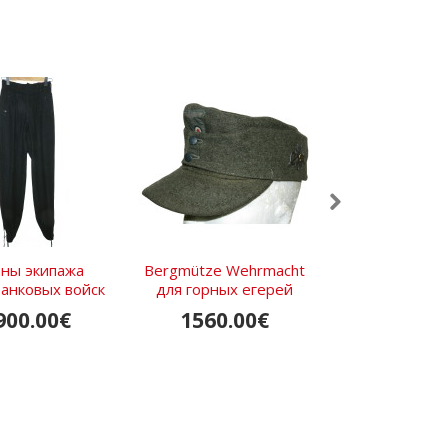
ны экипажа
Bergmütze Wehrmacht
Офицерская п
анковых войск
для горных егерей
Люфтваффе кон
SS-Überfallhose
900.00€
1560.00€
460.0