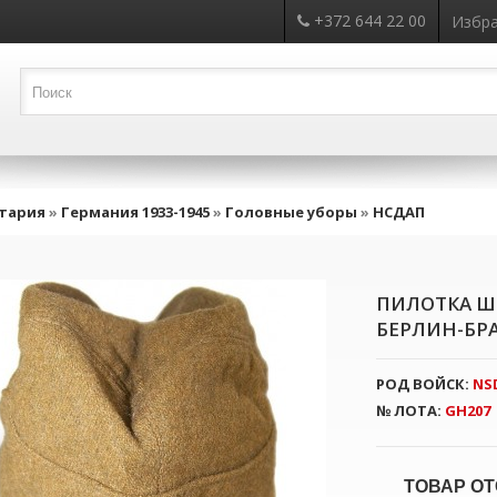
+372 644 22 00
Избра
тария
»
Германия 1933-1945
»
Головные уборы
»
НСДАП
ПИЛОТКА Ш
БЕРЛИН-БР
РОД ВОЙСК:
NS
№ ЛОТА:
GH207
ТОВАР ОТ