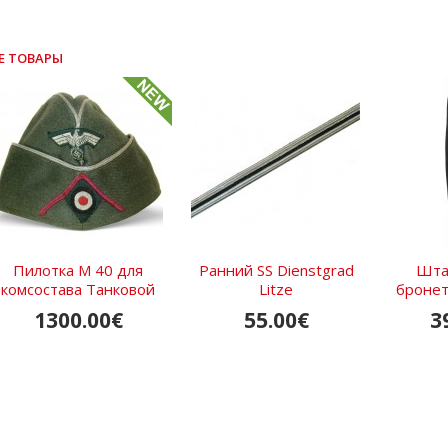
Е ТОВАРЫ
Пилотка М 40 для
Ранний SS Dienstgrad
Шта
комсостава Танковой
Litze
бронет
Полиции Третьего...
Waffen-
1300.00€
55.00€
3