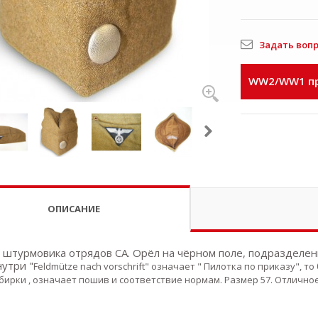
Задать воп
WW2/WW1 пр
ОПИСАНИЕ
 штурмовика отрядов СА. Орёл на чёрном поле, подразделен
нутри "
Feldmütze nach vorschrift" означает " Пилотка по приказу", 
бирки , означает пошив и соответствие нормам. Размер 57. Отлично