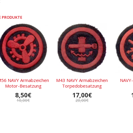
k
E PRODUKTE
56 NAVY Armabzeichen
M43 NAVY Armabzeichen
NAVY-
Motor-Besatzung
Torpedobesatzung
8,50€
17,00€
10,00€
20,00€