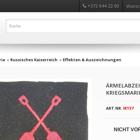
+372 644 22 00
Wunsch
ria
»
Russisches Kaiserreich
»
Effekten & Auszeichnungen
k
ÄRMELABZEI
KRIEGSMARI
ART.NR.
IR157
NICHT VO