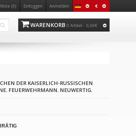
€
liste (0)
Einloggen
Anmelden
WARENKORB
0 Artikel - 0,00€
CHEN DER KAISERLICH-RUSSISCHEN
NE. FEUERWEHRMANN. NEUWERTIG.
RRÄTIG