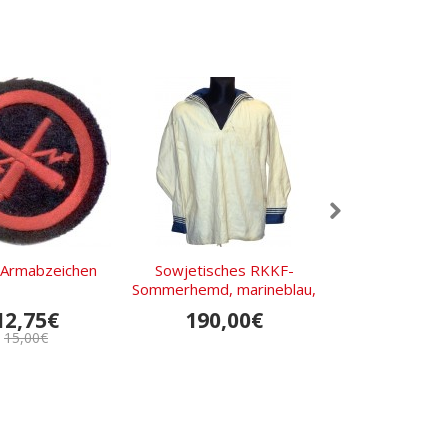
Armabzeichen
Sowjetisches RKKF-
Kriegsmar
Sommerhemd, marineblau,
Ärmelabzeich
für Angehörige der
Motortransportun
12,75€
190,00€
15,00
Streitkräfte
- weiße Sommer
15,00€