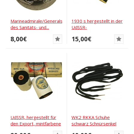
Marineadmirale/Generalsekretäre
1930 s hergestellt in der
des Sanitäts- und...
UdSSR-
LeningradTextilgarn für...
8,00€
15,00€
UdSSR, hergestellt für
WK2 RKKA Schuhe
den Export, mintfarbene
schwarz Schnürsenkel
Fäden in...