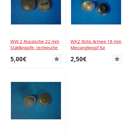
WW 2 Russische 22 mm
WK2 Rote Armee 18 mm
Stahlknöpfe, technische
Messingknopf für
und...
Schulterklappen aus...
5,00€
2,50€