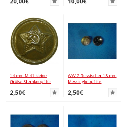
20,00€
10,00€
14 mm M 41 kleine
WW 2 Russischer 18 mm
Größe Sternknopf für
Messingknopf für
Gymnasterka und...
Schulterklappen
2,50€
2,50€