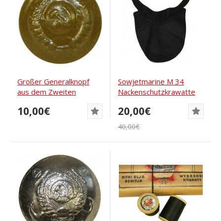
Großer Generalknopf
Sowjetmarine M 34
aus dem Zweiten
Nackenschutzkrawatte
Weltkrieg für...
aus Wolle zur...
10,00€
20,00€
40,00€