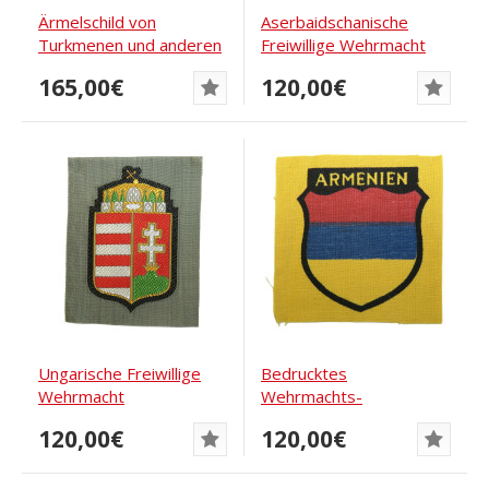
Ärmelschild von
Aserbaidschanische
Turkmenen und anderen
Freiwillige Wehrmacht
Turkvölkern aus dem...
Ärmelabzeichen
165,00€
120,00€
Ungarische Freiwillige
Bedrucktes
Wehrmacht
Wehrmachts-
Ärmelabzeichen
Freiwilligen-Ärmelschild
120,00€
120,00€
für...