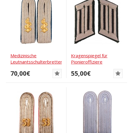
Medizinische
Kragenspiegel für
Leutnantsschulterbretter
Pionieroffiziere
70,00€
55,00€