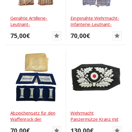
Genähte Artillerie-
Eingenähte Wehrmacht-
Leutnant-
Infanterie-Leutnant-
Schulterklappen 53th Art
Schulterstücke
75,00€
70,00€
Rgt
Abzeichensatz für den
Wehrmacht
Waffenrock der
Panzermütze Kranz mit
Wehrmacht....
Kokarde
70,00€
130,00€