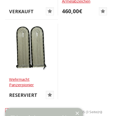
Ärmelabzeichen
Wehrmacht BeVo
460,00€
VERKAUFT
Wehrmacht
Panzerpionier
Schulterklappen
RESERVIERT
×
1
2
3
>
>|
Zeige 1 bis 57 von 165 (3 Seite(n))