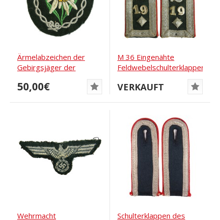
Ärmelabzeichen der
M 36 Eingenähte
Gebirgsjäger der
Feldwebelschulterklappen
Wehrmacht
des 19....
50,00€
VERKAUFT
Wehrmacht
Schulterklappen des