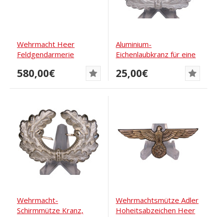
Wehrmacht Heer
Aluminium-
Feldgendarmerie
Eichenlaubkranz für eine
Ärmelstreife für...
Wehrmachts-
580,00€
25,00€
Schirmmütze
Wehrmacht-
Wehrmachtsmütze Adler
Schirmmütze Kranz,
Hoheitsabzeichen Heer