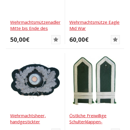
Wehrmachtsmützenadler,
Wehrmachtsmütze Eagle
Mitte bis Ende des
Mid War
Krieges
50,00€
60,00€
Wehrmachtsheer,
Östliche Freiwillige
handgestickter
Schulterklappen-
Zwiebelkranz für die...
Turkestan. RARE!