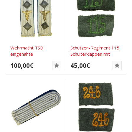
Wehrmacht TSD
Schützen-Regiment 115
eingenähte
Schulterklappen mit
Schulterklappen für
Laschen zum...
100,00€
45,00€
Offizier.