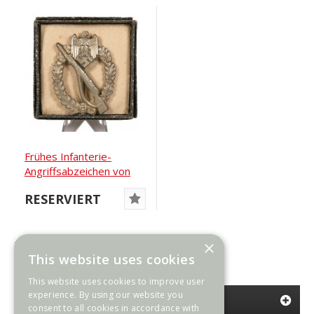
Frühes Infanterie-
Angriffsabzeichen von
Juncker
RESERVIERT
×
Zeige 1 bis 23 von 23 (1 Seite(n))
This website uses cookies
This website uses cookies to improve user
experience. By using our website you
KATEGORIEN
consent to all cookies in accordance with