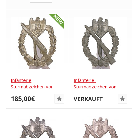
Infanterie
Infanterie-
Sturmabzeichen von
Sturmabzeichen von
Franke & Co. Hohlraum.
Funke & Brüninghaus
185,00€
VERKAUFT
Zink
gefalzt...