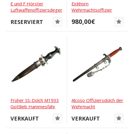
E und F Hörster
Eickhorn
Luftwaffenoffiziersdegen
Wehrmachtsoffizier
Säbel
980,00€
RESERVIERT
Früher SS-Dolch M1933
Alcoso Offiziersdolch der
Gottlieb Hammesfahr
Wehrmacht
VERKAUFT
VERKAUFT