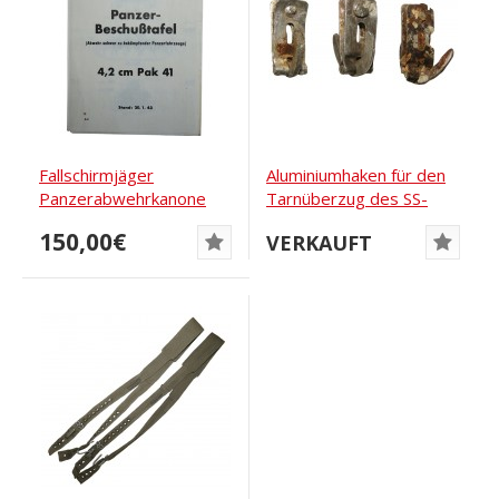
Fallschirmjäger
Aluminiumhaken für den
Panzerabwehrkanone
Tarnüberzug des SS-
4,2 cm Pak 41...
Stahlhelms
150,00€
VERKAUFT