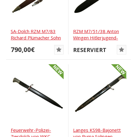
SA-Dolch RZM M7/83
RZM M7/51/38 Anton
Richard Plümacher Sohn
Wingen Hitlerjugend-
Reisemesser
790,00€
RESERVIERT
Feuerwehr-Polizei-
Langes KS98-Bajonett
Zierdolch von WKC
von Puma Solingen,