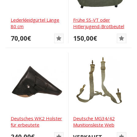
Lederkleidgürtel Länge
Frühe SS-VT oder
80 cm
Hitlerjugend-Brotbeutel
70,00€
150,00€
Deutsches WK2 Holster
Deutsche MG34/42
für erbeutete
Munitionskiste Web
französische Pistole...
Carrier H-Straps Set,...
240,00€