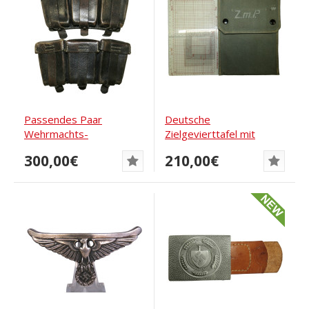
Passendes Paar
Deutsche
Wehrmachts-
Zielgevierttafel mit
Munitionstaschen mit
Planzeiger 1944
300,00€
210,00€
der...