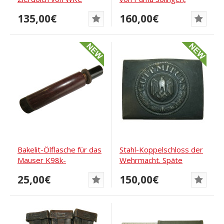
Solingen
personalisiert
135,00€
160,00€
Bakelit-Ölflasche für das
Stahl-Koppelschloss der
Mauser K98k-
Wehrmacht. Späte
Reinigungsset
Kriegsausgabe
25,00€
150,00€