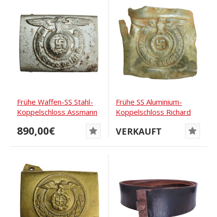
Frühe Waffen-SS Stahl-
Frühe SS Aluminium-
Koppelschloss Assmann
Koppelschloss Richard
RZM 155/40 SS
Sieper RZM 822 38
890,00€
VERKAUFT