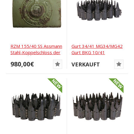
RZM 155/40 SS Assmann
Gurt 34/41 MG34/MG42
Stahl-Koppelschloss der
Gurt BKG 10/41
Waffen-SS
980,00€
VERKAUFT