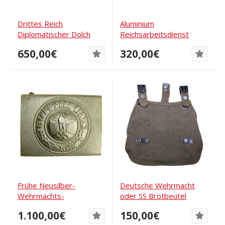
Drittes Reich
Aluminium
Diplomatischer Dolch
Reichsarbeitsdienst
Armbrust
Koppelschloss J.M.O.39
650,00€
320,00€
von...
Frühe Neusilber-
Deutsche Wehrmacht
Wehrmachts-
oder SS Brotbeutel
Koppelschloss mit
Kritzler KG 1941
1.100,00€
150,00€
seltener...