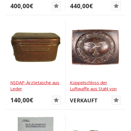
Assmann RZM M5/189
SS Sturmpioniere...
400,00€
440,00€
DRGM
NSDAP-Ärztetasche aus
Koppelschloss der
Leder
Luftwaffe aus Stahl von
Schmole & Comp.
140,00€
VERKAUFT