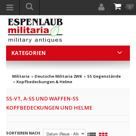
0
KATEGORIEN
Militaria
»
Deutsche Militaria 2WK
»
SS Gegenstände
»
Kopfbedeckungen & Helme
SS-VT, A-SS UND WAFFEN-SS
KOPFBEDECKUNGEN UND HELME
SORTIEREN NACH