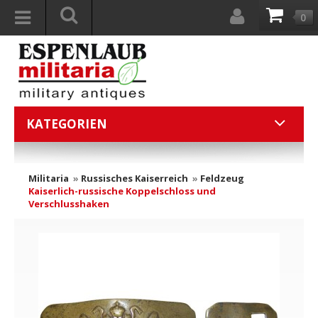
0
KATEGORIEN
Militaria
»
Russisches Kaiserreich
»
Feldzeug
Kaiserlich-russische Koppelschloss und
Verschlusshaken