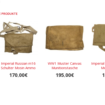
k
E PRODUKTE
Imperial Russian m16
WW1 Muster Canvas
Imperial
Schulter Mosin Ammo
Munitionstasche
Mo
Pouch
170,00€
195,00€
1