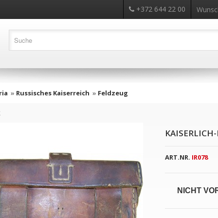
+372 644 22 00
Wunsch
ria
»
Russisches Kaiserreich
»
Feldzeug
k
KAISERLICH
ART.NR.
IR078
NICHT VO