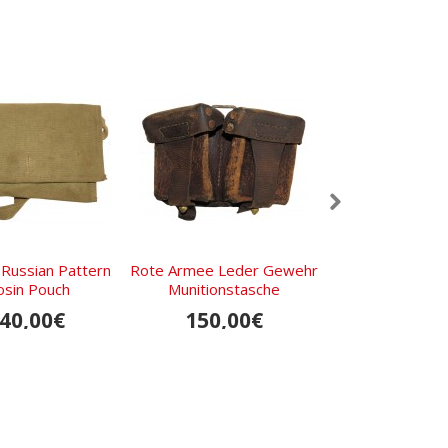
 Russian Pattern
Rote Armee Leder Gewehr
Der Große Krie
sin Pouch
Munitionstasche
russische Muniti
40,00€
150,00€
185,0