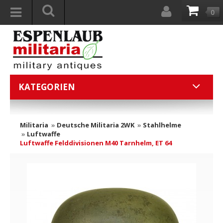
0
KATEGORIEN
Militaria
»
Deutsche Militaria 2WK
»
Stahlhelme
»
Luftwaffe
Luftwaffe Felddivisionen M40 Tarnhelm, ET 64