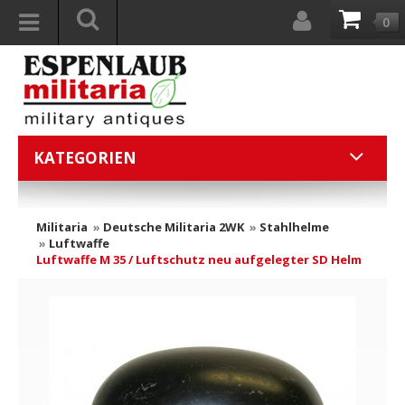
0
KATEGORIEN
Militaria
»
Deutsche Militaria 2WK
»
Stahlhelme
»
Luftwaffe
Luftwaffe M 35 / Luftschutz neu aufgelegter SD Helm