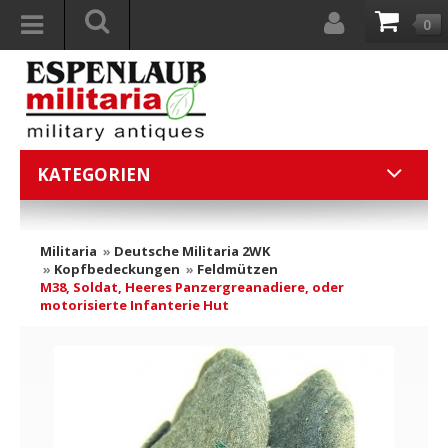
0
KATEGORIEN
Militaria
»
Deutsche Militaria 2WK
»
Kopfbedeckungen
»
Feldmützen
M38, Soldat, Heeres Panzergreanadiere, oder
motorisierte Infanterie Hut