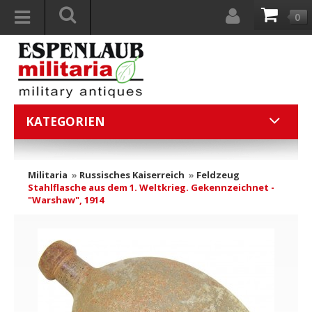
0
KATEGORIEN
Militaria
»
Russisches Kaiserreich
»
Feldzeug
Stahlflasche aus dem 1. Weltkrieg. Gekennzeichnet -
"Warshaw", 1914