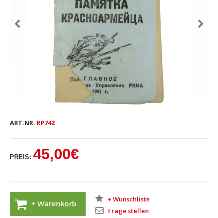
ART.NR.
RP742
45,00€
PREIS:
+ Wunschliste
+ Warenkorb
Frage stellen