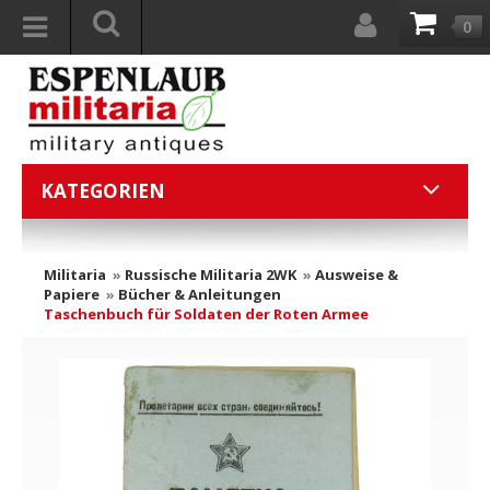
0
KATEGORIEN
Militaria
»
Russische Militaria 2WK
»
Ausweise &
Papiere
»
Bücher & Anleitungen
Taschenbuch für Soldaten der Roten Armee