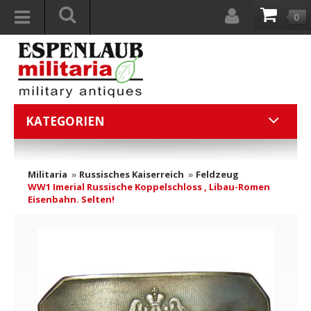
0
KATEGORIEN
Militaria
»
Russisches Kaiserreich
»
Feldzeug
WW1 Imerial Russische Koppelschloss , Libau-Romen
Eisenbahn. Selten!