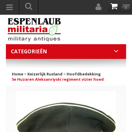
0
CATEGORIEËN
Home
>
Keizerlijk Rusland
>
Hoofdbedekking
5e Huzaren Aleksanriyski regiment vizier hoed