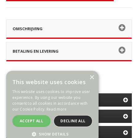
OMSCHRIJVING
BETALING EN LEVERING
×
This website uses cookies
This website uses cookies to improve user
experience. By using our website you
CATEGORIEËN
consent to all cookies in accordance with
our Cookie Policy.
Read more
INFORMATIE
ACCEPT ALL
DECLINE ALL
NIEUWSBRIEF
SHOW DETAILS