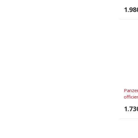
1.98
Panzer
officie
1.73