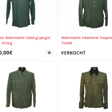
rse Wehrmacht Gebirgsjaeger
Wehrmacht Infanterie Haupt
. Vroeg
Tuniek
0,00€
VERKOCHT