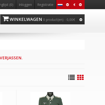
€
nglijst (0)
Inloggen
Registratie
WINKELWAGEN
0 product(en) - 0,00€
VERJASSEN.