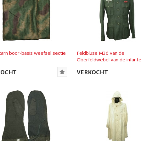
arn boor-basis weefsel sectie
Feldbluse M36 van de
Oberfeldwebel van de infante
de...
KOCHT
VERKOCHT