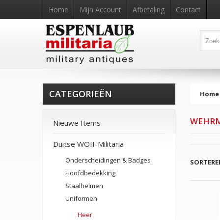
Home
Mijn Account
Afbetaling
Contact
CATEGORIEËN
Home
WEHRM
Nieuwe Items
Duitse WOII-Militaria
Onderscheidingen & Badges
SORTERE
Hoofdbedekking
Staalhelmen
Uniformen
Heer