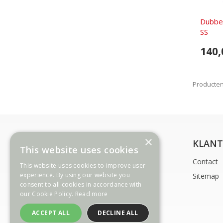
Dubbel
SS
140,
Producten 
×
INFORMATIE
KLANT
This website uses cookies
Betalingswijzen
Contact
This website uses cookies to improve user
experience. By using our website you
Levering
Sitemap
consent to all cookies in accordance with
Gebruiksvoorwaarden
our Cookie Policy.
Read more
Privacy
ACCEPT ALL
DECLINE ALL
Over ons