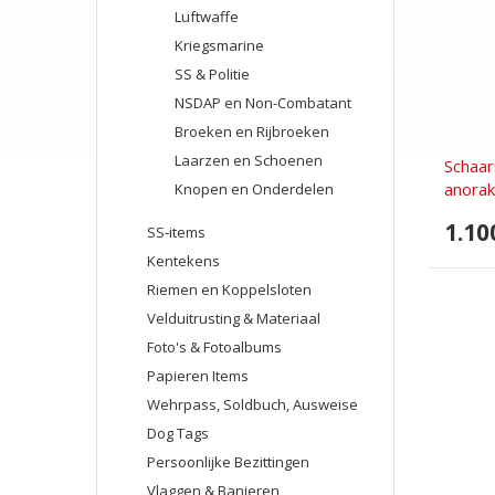
Luftwaffe
Kriegsmarine
SS & Politie
NSDAP en Non-Combatant
Broeken en Rijbroeken
Laarzen en Schoenen
Schaa
anorak
Knopen en Onderdelen
1.10
SS-items
Kentekens
Riemen en Koppelsloten
Velduitrusting & Materiaal
Foto's & Fotoalbums
Papieren Items
Wehrpass, Soldbuch, Ausweise
Dog Tags
Persoonlijke Bezittingen
Vlaggen & Banieren