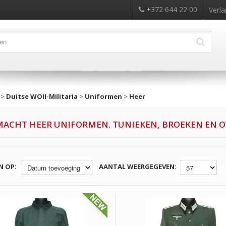
+372 644 22 00
Verla
>
Duitse WOII-Militaria
>
Uniformen
>
Heer
ACHT HEER UNIFORMEN. TUNIEKEN, BROEKEN EN O
N OP:
AANTAL WEERGEGEVEN: