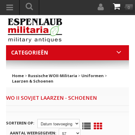
0
CATEGORIEËN
Home
>
Russische WOII-Militaria
>
Uniformen
>
Laarzen & Schoenen
WO II SOVJET LAARZEN - SCHOENEN
SORTEREN OP:
AANTAL WEERGEGEVEN: