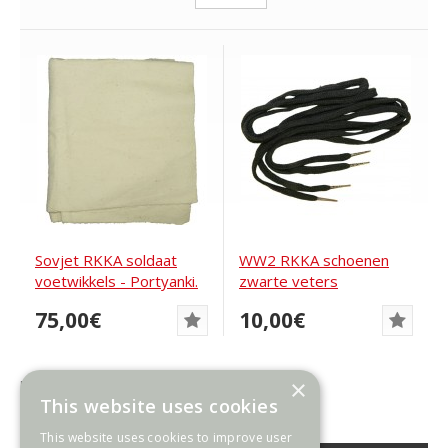
Sovjet RKKA soldaat
WW2 RKKA schoenen
voetwikkels - Portyanki.
zwarte veters
75,00€
10,00€
×
Producten 1 t/m 2 van 2 (1 pagina's)
This website uses cookies
This website uses cookies to improve user