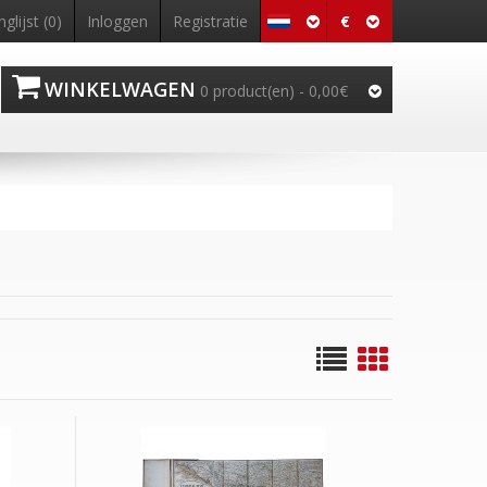
€
nglijst (0)
Inloggen
Registratie
WINKELWAGEN
0 product(en) - 0,00€