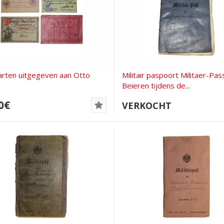
arten uitgegeven aan Otto
Militair paspoort Militaer-Pas
Beieren tijdens de...
0€
VERKOCHT