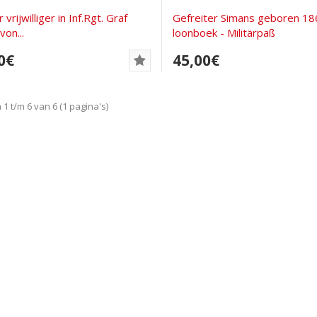
ar vrijwilliger in Inf.Rgt. Graf
Gefreiter Simans geboren 18
von...
loonboek - Militärpaß
0€
45,00€
1 t/m 6 van 6 (1 pagina's)