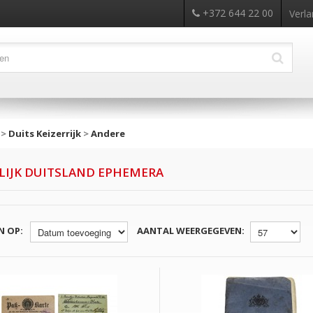
+372 644 22 00
Verla
>
Duits Keizerrijk
>
Andere
RLIJK DUITSLAND EPHEMERA
N OP:
AANTAL WEERGEGEVEN: