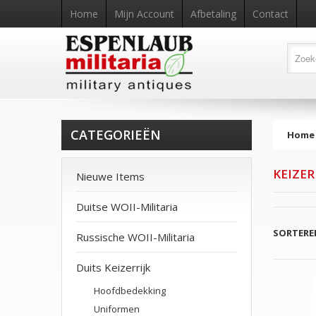
Home
Mijn Account
Afbetaling
Contact
CATEGORIEËN
Home
KEIZE
Nieuwe Items
Duitse WOII-Militaria
SORTERE
Russische WOII-Militaria
Duits Keizerrijk
Hoofdbedekking
Uniformen