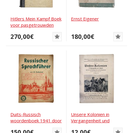
Hitlers Mein Kampf Boek
Ernst Eigener
voor pasgetrouwden
1945
270,00€
180,00€
Duits-Russisch
Unsere Kolonien in
woordenboek 1941 door
Vergangenheit und
Zacharow
Zukunft - Onze...
150,00€
12,00€