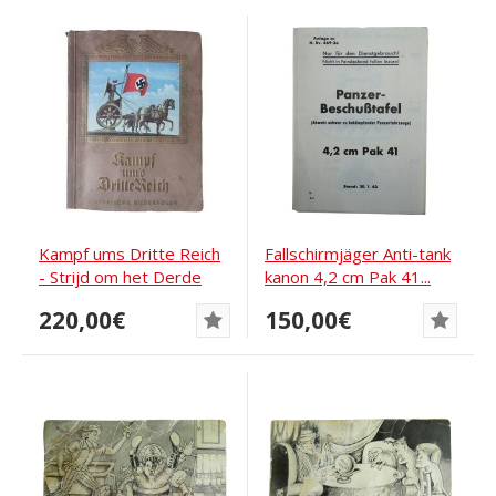
Kampf ums Dritte Reich
Fallschirmjäger Anti-tank
- Strijd om het Derde
kanon 4,2 cm Pak 41...
Rijk, 1933
220,00€
150,00€