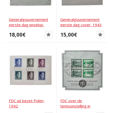
Generalgouvernement
Generalgouvernement
eerste dag envelop,
eerste dag cover, 1943
Krakau 1943
18,00€
15,00€
FDC uit bezet Polen,
FDC over de
1942
tentoonstelling in
Hamburg in 1937