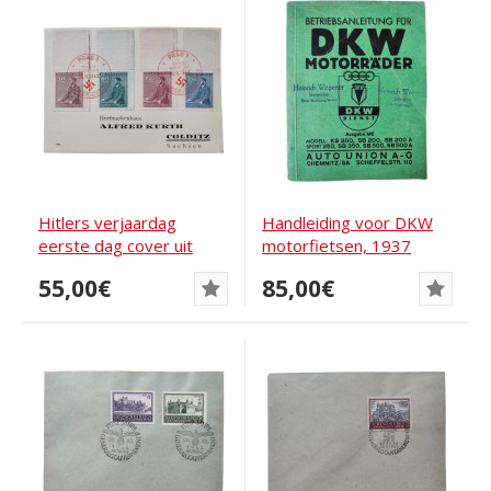
Hitlers verjaardag
Handleiding voor DKW
eerste dag cover uit
motorfietsen, 1937
1942
55,00€
85,00€