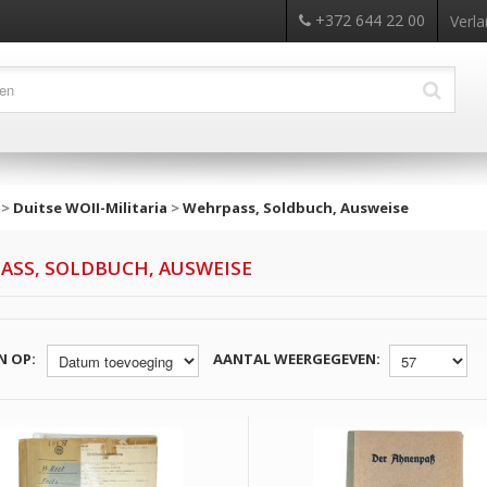
+372 644 22 00
Verla
>
Duitse WOII-Militaria
>
Wehrpass, Soldbuch, Ausweise
ASS, SOLDBUCH, AUSWEISE
N OP:
AANTAL WEERGEGEVEN: