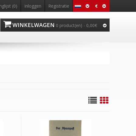
€
nglijst (0)
Inloggen
Registratie
WINKELWAGEN
0 product(en) - 0,00€