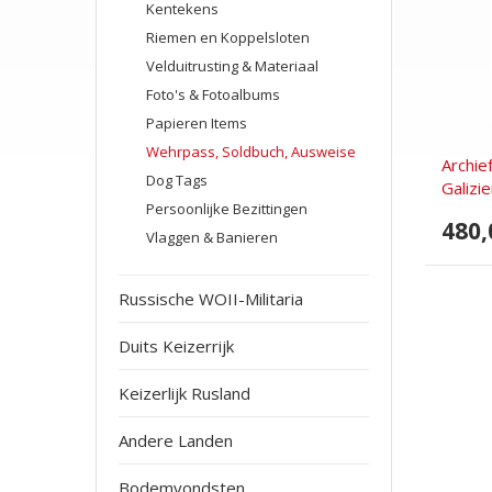
Kentekens
Riemen en Koppelsloten
Velduitrusting & Materiaal
Foto's & Fotoalbums
Papieren Items
Wehrpass, Soldbuch, Ausweise
Archie
Dog Tags
Galizien
Persoonlijke Bezittingen
480,
Vlaggen & Banieren
Russische WOII-Militaria
Duits Keizerrijk
Keizerlijk Rusland
Andere Landen
Bodemvondsten