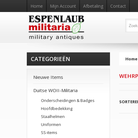
Home
Mijn Account
Afbetaling
Contact
CATEGORIEËN
Home
WEHRP
Nieuwe Items
Duitse WOII-Militaria
Onderscheidingen & Badges
SORTERE
Hoofdbedekking
Staalhelmen
Uniformen
SS-items