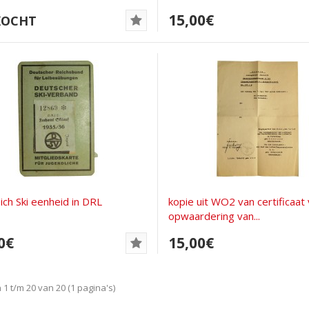
15,00€
KOCHT
ich Ski eenheid in DRL
kopie uit WO2 van certificaat
opwaardering van...
0€
15,00€
1 t/m 20 van 20 (1 pagina's)