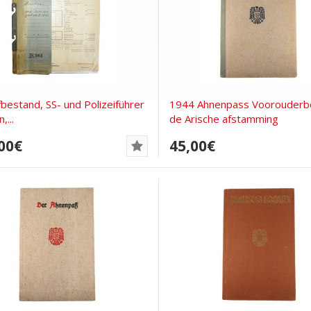
fbestand, SS- und Polizeiführer
1944 Ahnenpass Voorouderb
,...
de Arische afstamming
00€
45,00€