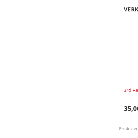
VER
3rd Re
35,0
Producten 