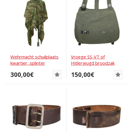
Wehrmacht schuilplaats
Vroege SS-VT of
kwartier, splinter
Hitlerjeugd broodzak
camouflage Rb Nr
300,00€
150,00€