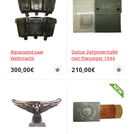
Bijpassend paar
Duitse Zielgevierttafel
Wehrmacht
met Planzeiger 1944
geweermunitiezakken
300,00€
210,00€
gemerkt 0/10...