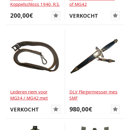
Koppelschloss 1940. R.S.
of MG42
& S
200,00€
VERKOCHT
Lederen riem voor
DLV Fliegermesser mes
MG34 / MG42 met
SMF
Waffenamt-markeringen
980,00€
VERKOCHT