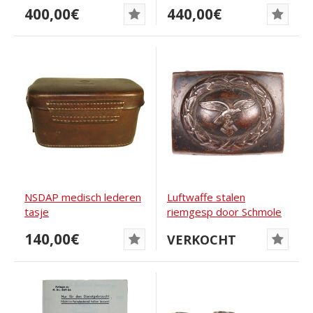
M5/189 DRGM
aanvalstechnici...
400,00€
440,00€
NSDAP medisch lederen
Luftwaffe stalen
tasje
riemgesp door Schmole
& Comp.
140,00€
VERKOCHT