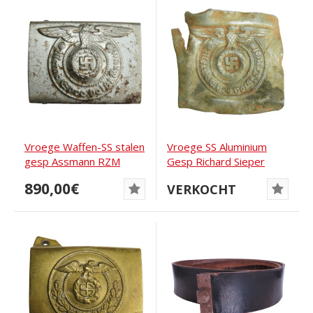
Vroege Waffen-SS stalen
Vroege SS Aluminium
gesp Assmann RZM
Gesp Richard Sieper
155/40 SS
RZM 822 38
890,00€
VERKOCHT