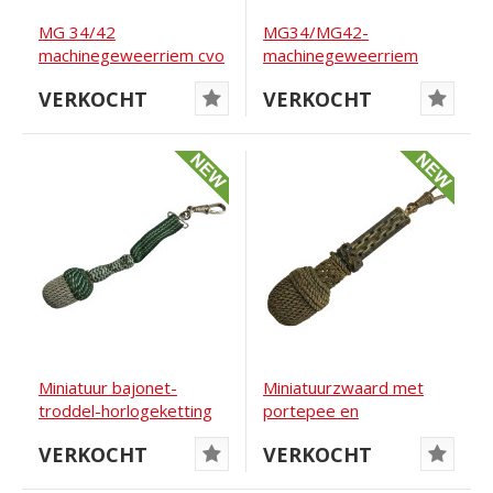
MG 34/42
MG34/MG42-
machinegeweerriem cvo
machinegeweerriem
7.41 Stocko
DWC 5/41
VERKOCHT
VERKOCHT
Miniatuur bajonet-
Miniatuurzwaard met
troddel-horlogeketting
portepee en
horlogeketting
VERKOCHT
VERKOCHT