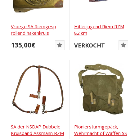
Vroege SA Riemgesp
Hitlerjugend Riem RZM
rollend hakenkruis
82 cm
135,00€
VERKOCHT
SA der NSDAP Dubbele
Pioniersturmgepäck,
Kruisband Assmann RZM
Wehrmacht of Waffen SS