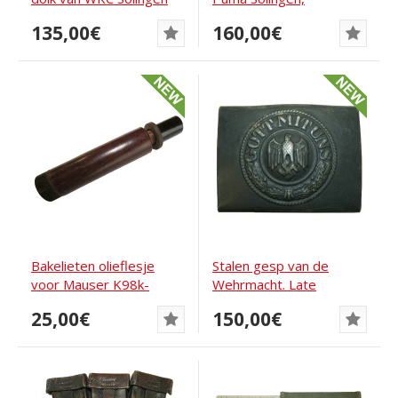
gepersonaliseerd
135,00€
160,00€
Bakelieten olieflesje
Stalen gesp van de
voor Mauser K98k-
Wehrmacht. Late
reinigingsset
oorlogsuitgave
25,00€
150,00€