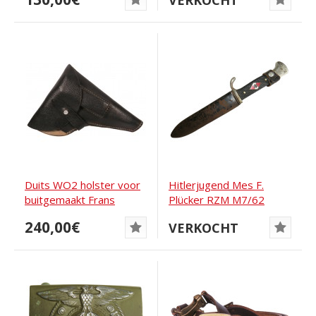
VERKOCHT
1942
Duits WO2 holster voor
Hitlerjugend Mes F.
buitgemaakt Frans
Plücker RZM M7/62
pistool MAB, Model...
Overgangsvariant
240,00€
VERKOCHT