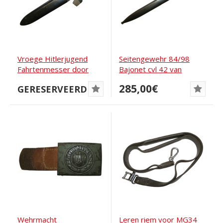
Vroege Hitlerjugend
Seitengewehr 84/98
Fahrtenmesser door
Bajonet cvl 42 van
Othello Solingen
Weyersberg
285,00€
GERESERVEERD
Kirschbaum...
Wehrmacht
Leren riem voor MG34