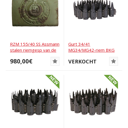
RZM 155/40 SS Assmann
Gurt 34/41
stalen riemgesp van de
MG34/MG42-riem BKG
Waffen-SS
10/41
980,00€
VERKOCHT