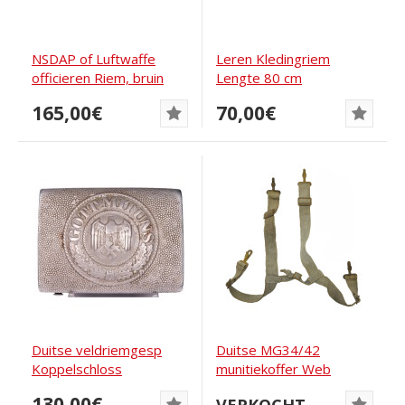
NSDAP of Luftwaffe
Leren Kledingriem
officieren Riem, bruin
Lengte 80 cm
165,00€
70,00€
Duitse veldriemgesp
Duitse MG34/42
Koppelschloss
munitiekoffer Web
Carrier H-Straps Set,
130,00€