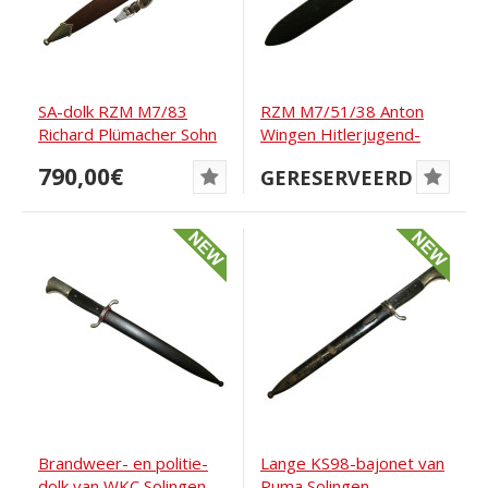
SA-dolk RZM M7/83
RZM M7/51/38 Anton
Richard Plümacher Sohn
Wingen Hitlerjugend-
tochtmes
790,00€
GERESERVEERD
Brandweer- en politie-
Lange KS98-bajonet van
dolk van WKC Solingen
Puma Solingen,