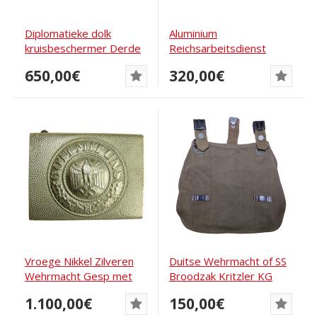
Diplomatieke dolk
Aluminium
kruisbeschermer Derde
Reichsarbeitsdienst
Rijk
Gesp J.M.O.39 door
650,00€
320,00€
Julius...
Vroege Nikkel Zilveren
Duitse Wehrmacht of SS
Wehrmacht Gesp met
Broodzak Kritzler KG
Zeldzame Adelaar...
1941
1.100,00€
150,00€