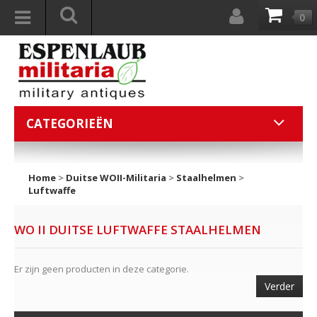
0
CATEGORIEËN
Home
>
Duitse WOII-Militaria
>
Staalhelmen
>
Luftwaffe
WO II DUITSE LUFTWAFFE STAALHELMEN
Er zijn geen producten in deze categorie.
Verder