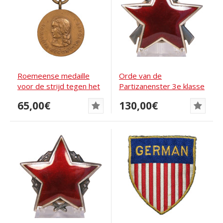
Roemeense medaille
Orde van de
voor de strijd tegen het
Partizanenster 3e klasse
communisme
Joegoslavië -
65,00€
130,00€
MONETNY...