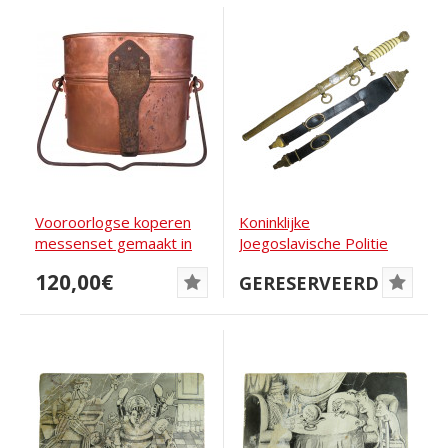
Vooroorlogse koperen
Koninklijke
messenset gemaakt in
Joegoslavische Politie
Estland door...
Dolk door WKC
120,00€
GERESERVEERD