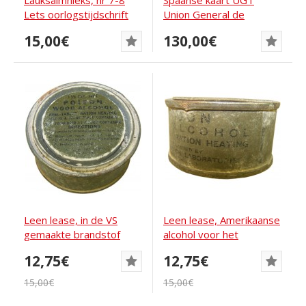
Lauksaimnieks, nr 7-8
Spaanse kaart UGT
Lets oorlogstijdschrift
Union General de
April 1943
Trabajadores de
15,00€
130,00€
Madrid....
Leen lease, in de VS
Leen lease, Amerikaanse
gemaakte brandstof
alcohol voor het
voor het bereiden...
bereiden van...
12,75€
12,75€
15,00€
15,00€