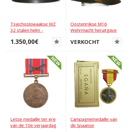
Tsjechoslowaakse WZ
Oostenrijkse M16
32 stalen helm -
Wehrmacht heruitgave
Wehrmacht
helm, camouflage....
1.350,00€
VERKOCHT
Letse medaille ter ere
Campagnemedaille van
van de 10e verjaardag
de Spaanse
van de...
Burgeroorlog 1936–