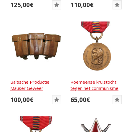
125,00€
110,00€
1939
Baltische Productie
Roemeense kruistocht
Mauser Geweer
tegen het communisme
Munitiezak
Medaille
100,00€
65,00€