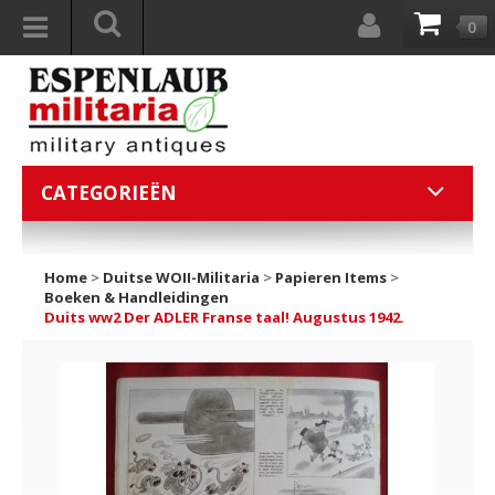
0
CATEGORIEËN
Home
>
Duitse WOII-Militaria
>
Papieren Items
>
Boeken & Handleidingen
Duits ww2 Der ADLER Franse taal! Augustus 1942.