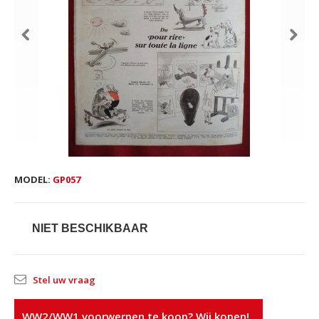
MODEL:
GP057
NIET BESCHIKBAAR
Stel uw vraag
WW2/WW1 voorwerpen te koop? Wij kopen!