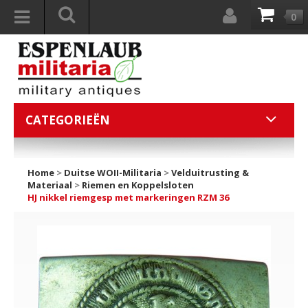
0
CATEGORIEËN
Home
>
Duitse WOII-Militaria
>
Velduitrusting &
Materiaal
>
Riemen en Koppelsloten
HJ nikkel riemgesp met markeringen RZM 36