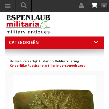
0
CATEGORIEËN
Home
>
Keizerlijk Rusland
>
Velduitrusting
Keizerlijke Russische artillerie personeelsgesp