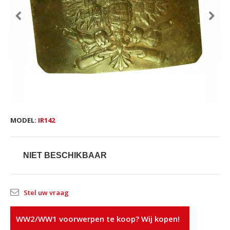
MODEL:
IR142
NIET BESCHIKBAAR
Stel uw vraag
WW2/WW1 voorwerpen te koop? Wij kopen!