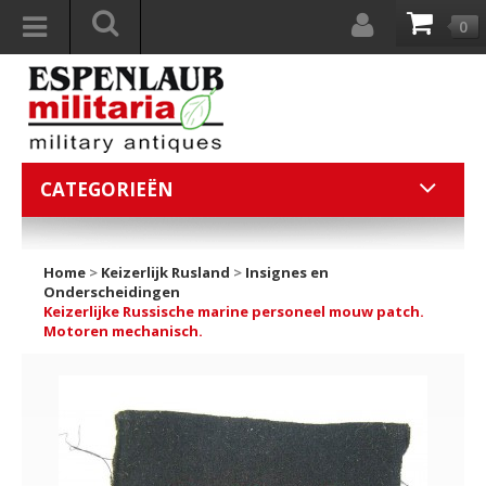
0
CATEGORIEËN
Home
>
Keizerlijk Rusland
>
Insignes en
Onderscheidingen
Keizerlijke Russische marine personeel mouw patch.
Motoren mechanisch.