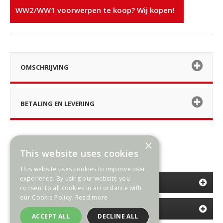
WW2/WW1 voorwerpen te koop? Wij kopen!
OMSCHRIJVING
BETALING EN LEVERING
×
This website uses cookies
This website uses cookies to improve user
experience. By using our website you
CATEGORIEËN
consent to all cookies in accordance with
our Cookie Policy.
Read more
INFORMATIE
ACCEPT ALL
DECLINE ALL