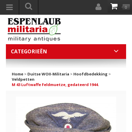
0
CATEGORIEËN
Home
>
Duitse WOII-Militaria
>
Hoofdbedekking
>
Veldpetten
M 43 Luftwaffe Feldmuetze, gedateerd 1944.