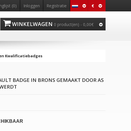
€
nglijst (0)
Inloggen
Registratie
WINKELWAGEN
0 product(en) - 0,00€
en Kwalificatiebadges
AULT BADGE IN BRONS GEMAAKT DOOR AS
HWERDT
CHIKBAAR