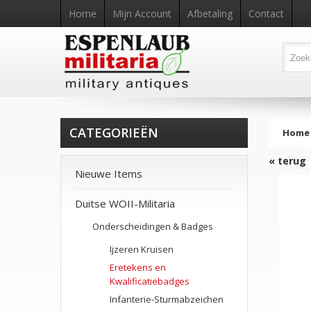
Home
Mijn Account
Afbetaling
Contact
CATEGORIEËN
Home
« terug
Nieuwe Items
Duitse WOII-Militaria
Onderscheidingen & Badges
Ijzeren Kruisen
Eretekens en
Kwalificatiebadges
Infanterie-Sturmabzeichen