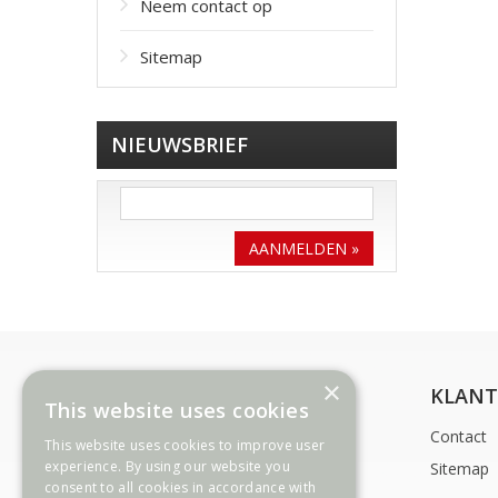
Neem contact op
Sitemap
NIEUWSBRIEF
AANMELDEN »
×
INFORMATIE
KLANT
This website uses cookies
Betalingswijzen
Contact
This website uses cookies to improve user
experience. By using our website you
Levering
Sitemap
consent to all cookies in accordance with