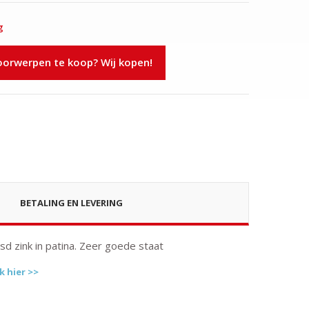
g
rwerpen te koop? Wij kopen!
BETALING EN LEVERING
d zink in patina. Zeer goede staat
k hier >>