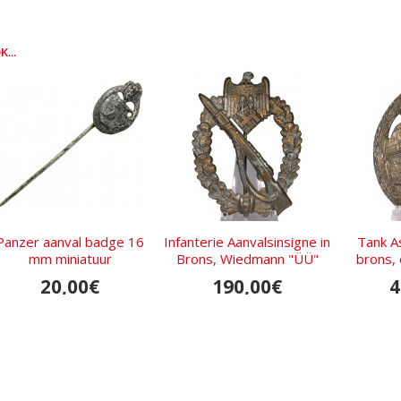
...
Panzer aanval badge 16
Infanterie Aanvalsinsigne in
Tank A
mm miniatuur
Brons, Wiedmann "ÜÜ"
brons,
20,00€
190,00€
4