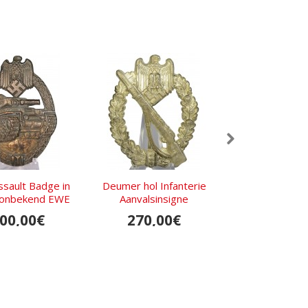
ssault Badge in
Deumer hol Infanterie
Panzer Assault 
 onbekend EWE
Aanvalsinsigne
brons, Junker,
veldrepara
00,00€
270,00€
300,0