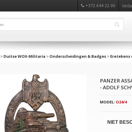
+372 644 22 00
Verla
>
Duitse WOII-Militaria
>
Onderscheidingen & Badges
>
Eretekens 
PANZER ASS
- ADOLF SC
MODEL:
O24/4
NIET BES