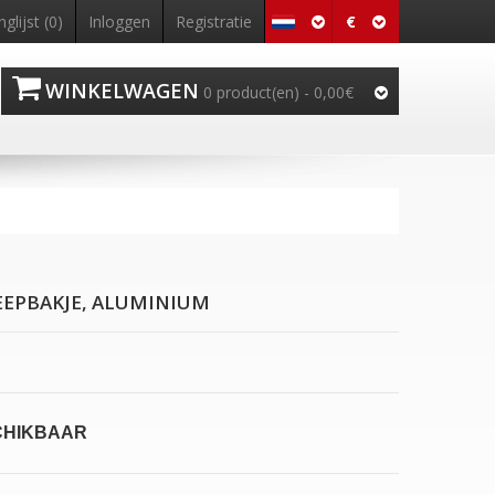
€
nglijst (0)
Inloggen
Registratie
WINKELWAGEN
0 product(en) - 0,00€
EEPBAKJE, ALUMINIUM
CHIKBAAR