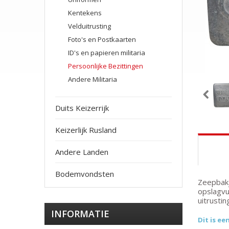
Kentekens
Velduitrusting
Foto's en Postkaarten
ID's en papieren militaria
Persoonlijke Bezittingen
Andere Militaria
Duits Keizerrijk
Keizerlijk Rusland
Andere Landen
Bodemvondsten
Zeepbakj
opslagvu
uitrustin
INFORMATIE
Dit is ee