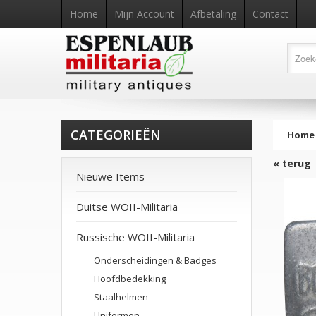
Home
Mijn Account
Afbetaling
Contact
CATEGORIEËN
Home
« terug
Nieuwe Items
Duitse WOII-Militaria
Russische WOII-Militaria
Onderscheidingen & Badges
Hoofdbedekking
Staalhelmen
Uniformen