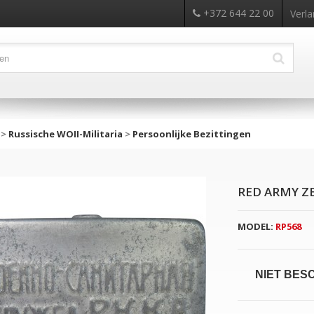
+372 644 22 00
Verla
>
Russische WOII-Militaria
>
Persoonlijke Bezittingen
RED ARMY Z
MODEL:
RP568
NIET BES