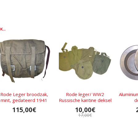
...
Rode Leger broodzak,
Rode leger/ WW2
Aluminiu
mint, gedateerd 1941
Russische kantine deksel
d
115,00€
10,00€
17,00€