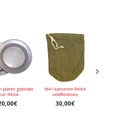
m platen gebruikt
M41 katoenen RKKA
RKKA verlofmerk 
oor RKKA
veldfleshoes
communicatier
vroeg typ
20,00€
30,00€
70,00