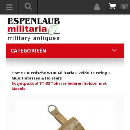
0
CATEGORIEËN
Home
>
Russische WOII-Militaria
>
Velduitrusting
>
Munitietassen & Holsters
Sovjetpistool TT-33 Tokarev lederen holster met
kiezels