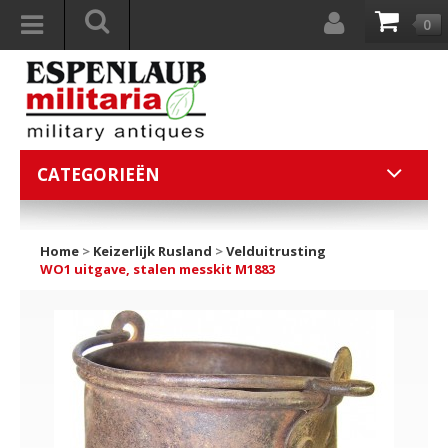
0
CATEGORIEËN
Home
>
Keizerlijk Rusland
>
Velduitrusting
WO1 uitgave, stalen messkit M1883