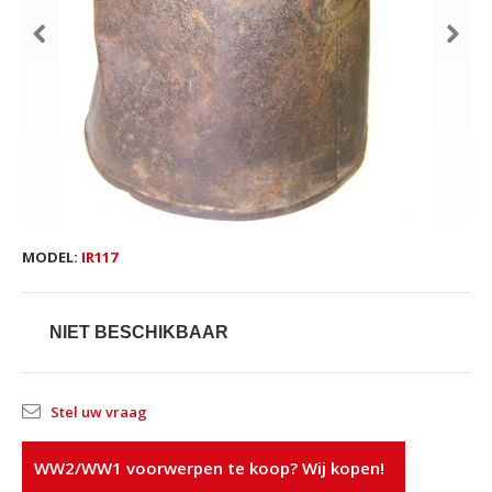
MODEL:
IR117
NIET BESCHIKBAAR
Stel uw vraag
WW2/WW1 voorwerpen te koop? Wij kopen!