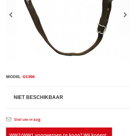
MODEL:
GS306
NIET BESCHIKBAAR
Stel uw vraag
WW2/WW1 voorwerpen te koop? Wij kopen!