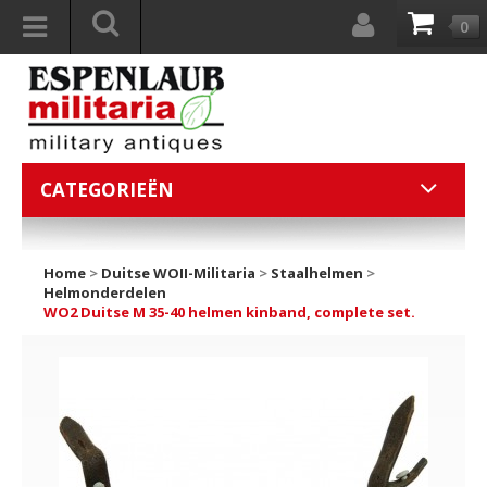
0
CATEGORIEËN
Home
>
Duitse WOII-Militaria
>
Staalhelmen
>
Helmonderdelen
WO2 Duitse M 35-40 helmen kinband, complete set.