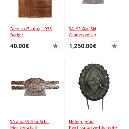
Dessau Gautag 1938
SA–SS Gau Ski
Badge
Championship
Oberbayern Tölz 1933
40.00€
1,250.00€
SA and SS Gau-Schi-
Hitlerjugend
Meisterschaft
Reichssportwettkämpfe