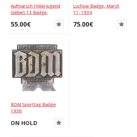
Aufmarsch Hitlerjugend
Lüchow Badge, March
Gebiet 13 Badge,
11, 1934
September 1–2,...
55.00€
75.00€
BDM Sporttag Badge
1936
ON HOLD