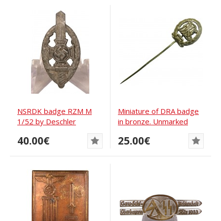
NSRDK badge RZM M
Miniature of DRA badge
1/52 by Deschler
in bronze. Unmarked
40.00€
25.00€