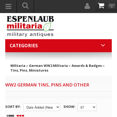
0
CATEGORIES
Militaria
»
German WW2 Militaria
»
Awards & Badges
»
Tins, Pins, Miniatures
WW2 GERMAN TINS, PINS AND OTHER
SORT BY:
SHOW: