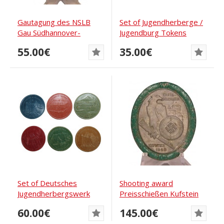
Gautagung des NSLB
Set of Jugendherberge /
Gau Südhannover-
Jugendburg Tokens
Braunschweig 27.5.1934
55.00€
35.00€
Set of Deutsches
Shooting award
Jugendherbergswerk
Preisschießen Kufstein
cardboard tourist...
1942
60.00€
145.00€