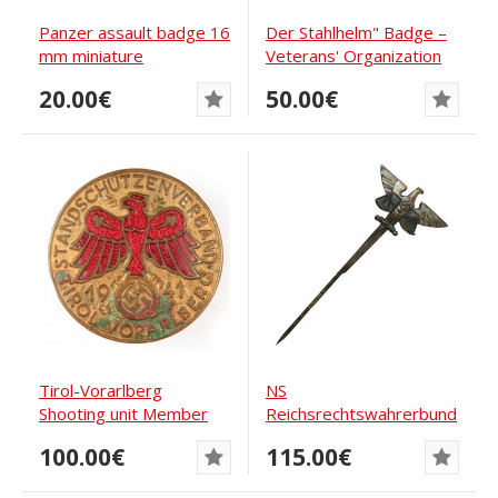
Panzer assault badge 16
Der Stahlhelm" Badge –
mm miniature
Veterans' Organization
of World...
20.00€
50.00€
Tirol-Vorarlberg
NS
Shooting unit Member
Reichsrechtswahrerbund
Badge, 1941
Badge by Klotz u.
100.00€
115.00€
Kienast