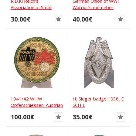
R.D.Kl Reich's
German Union of WWI
Association of Small
Warrior’s memeber
Animal Breeders -...
badge, 3rd Reich,...
30.00€
40.00€
1941/42 WHW
HJ Sieger badge 1938, E
Opferschiessen. Austrian
SCH L
militia Standschützen...
100.00€
35.00€