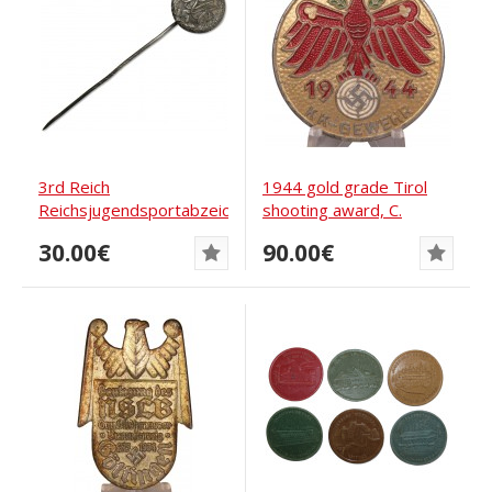
3rd Reich
1944 gold grade Tirol
Reichsjugendsportabzeichen,
shooting award, C.
RJA pin
Poellath
30.00€
90.00€