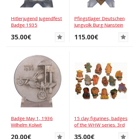
Hitlerjugend Jugendfest
Pfingstlager Deutschen
Badge 1935
Jungvolk Burg Nanstein
Badge 1934
35.00€
115.00€
Badge May 1, 1936
15 clay figurines, badges
Wilhelm Kolwit
of the WHW series. 3rd
Bergedorf
Reich
20.00€
35.00€