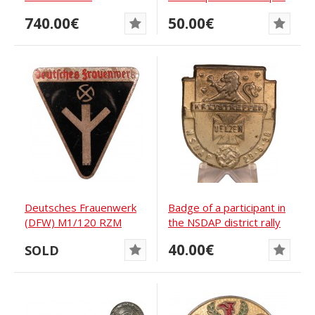
Oberbayern Tölz 1933
1943 Winner’s Pin,...
740.00€
50.00€
Deutsches Frauenwerk
Badge of a participant in
(DFW) M1/120 RZM
the NSDAP district rally
badge
in the...
40.00€
SOLD